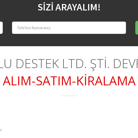
SİZİ ARAYALIM!
U DESTEK LTD. ŞTİ. DE
ALIM-SATIM-KİRALAMA
u