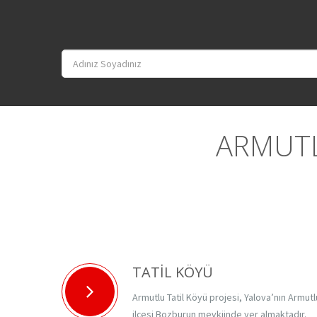
ARMUTL
TATİL KÖYÜ
Armutlu Tatil Köyü projesi, Yalova’nın Armutl
ilçesi Bozburun mevkiinde yer almaktadır.