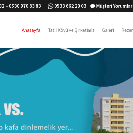
82 – 0530 970 83 83
0533 662 20 03
Müşteri Yorumlar
Anasayfa
Tatil Köyü ve Şirketimiz
Galeri
Reze