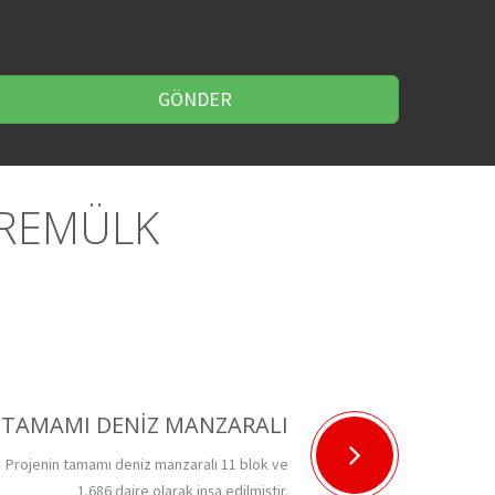
GÖNDER
VREMÜLK
TAMAMI DENİZ MANZARALI
Projenin tamamı deniz manzaralı 11 blok ve
1.686 daire olarak inşa edilmiştir.