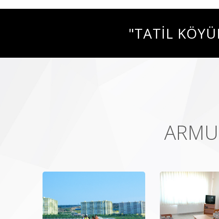
"TATİL KÖYÜ
ARMU