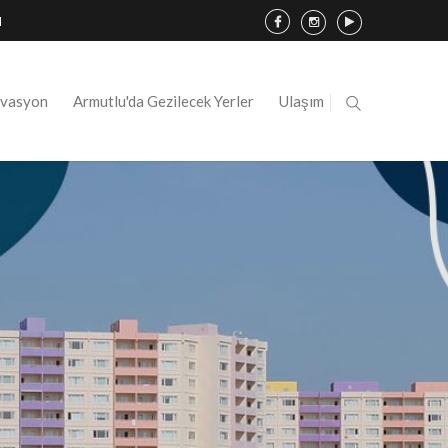
ı
rvasyon
Armutlu'da Gezilecek Yerler
Ulaşım